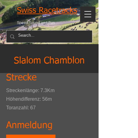
Swiss Racetracks
Speed Sound and Fun
Slalom Chamblon
Strecke
Streckenlänge: 7.3Km
Höhendifferenz: 56m
Toranzahl: 67
Anmeldung